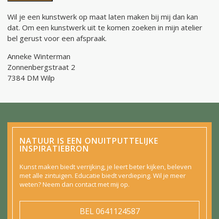
Wil je een kunstwerk op maat laten maken bij mij dan kan
dat. Om een kunstwerk uit te komen zoeken in mijn atelier
bel gerust voor een afspraak.
Anneke Winterman
Zonnenbergstraat 2
7384 DM Wilp
NATUUR IS EEN ONUITPUTTELIJKE
INSPIRATIEBRON
Kunst maken biedt verrijking, je leert beter kijken, beleven
met alle zintuigen. Educatie biedt verdieping. Wil je meer
weten? Neem dan contact met mij op.
BEL
0641124587