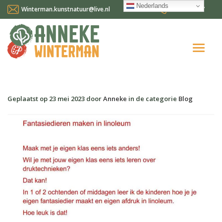
Nederlands
Winterman.kunstnatuur@live.nl
0641124587
Home
Geplaatst op
23 mei 2023
door
Anneke
in de categorie
Blog
Over mij
Workshops en cursussen
Gallery Suncorner
Aktueel
Contact
Nederlands