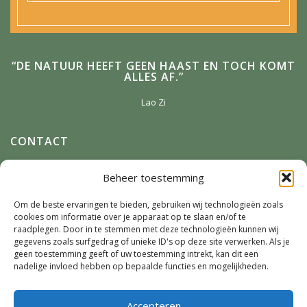
“DE NATUUR HEEFT GEEN HAAST EN TOCH KOMT
ALLES AF.”
Lao Zi
CONTACT
Anneke Winterman
Beheer toestemming
Zonnenbergstraat 2
7384 DM
Wilp
Om de beste ervaringen te bieden, gebruiken wij technologieën zoals
cookies om informatie over je apparaat op te slaan en/of te
E-mail:
Winterman.kunstnatuur@live.nl
raadplegen. Door in te stemmen met deze technologieën kunnen wij
Telefoon:
0641124587
gegevens zoals surfgedrag of unieke ID's op deze site verwerken. Als je
geen toestemming geeft of uw toestemming intrekt, kan dit een
nadelige invloed hebben op bepaalde functies en mogelijkheden.
SOCIAL MEDIA
Accepteren