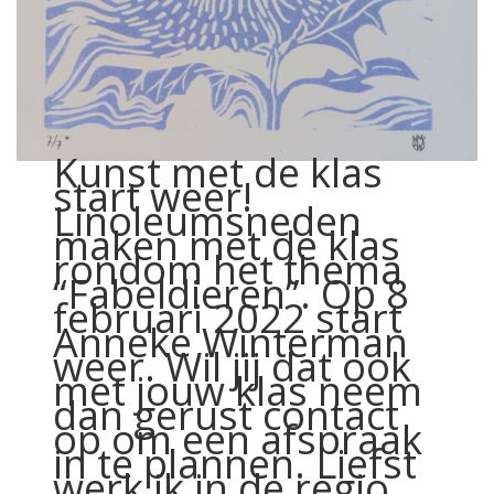
Kunst met de klas
start weer!
Linoleumsneden
maken met de klas
rondom het thema
“Fabeldieren”. Op 8
februari 2022 start
Anneke Winterman
weer. Wil jij dat ook
met jouw klas neem
dan gerust contact
op om een afspraak
in te plannen. Liefst
werk ik in de regio