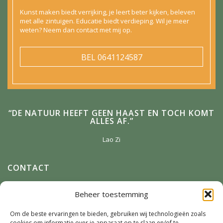
Kunst maken biedt verrijking, je leert beter kijken, beleven
met alle zintuigen. Educatie biedt verdieping. Wil je meer
weten? Neem dan contact met mij op.
BEL
0641124587
“DE NATUUR HEEFT GEEN HAAST EN TOCH KOMT
ALLES AF.”
Lao Zi
CONTACT
Anneke Winterman
Beheer toestemming
Zonnenbergstraat 2
7384 DM
Wilp
Om de beste ervaringen te bieden, gebruiken wij technologieën zoals
cookies om informatie over je apparaat op te slaan en/of te