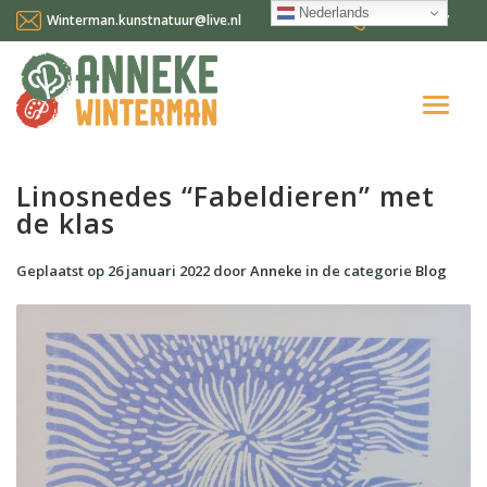
Nederlands
Winterman.kunstnatuur@live.nl
0641124587
Home
Linosnedes “Fabeldieren” met
de klas
Over mij
Workshops en cursussen
Geplaatst op
26 januari 2022
door
Anneke
in de categorie
Blog
Gallery Suncorner
Aktueel
Contact
Nederlands