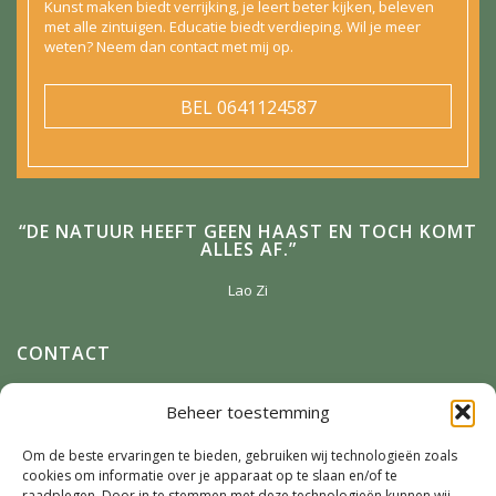
Kunst maken biedt verrijking, je leert beter kijken, beleven
met alle zintuigen. Educatie biedt verdieping. Wil je meer
weten? Neem dan contact met mij op.
BEL
0641124587
“DE NATUUR HEEFT GEEN HAAST EN TOCH KOMT
ALLES AF.”
Lao Zi
CONTACT
Anneke Winterman
Beheer toestemming
Zonnenbergstraat 2
7384 DM
Wilp
Om de beste ervaringen te bieden, gebruiken wij technologieën zoals
cookies om informatie over je apparaat op te slaan en/of te
E-mail:
Winterman.kunstnatuur@live.nl
raadplegen. Door in te stemmen met deze technologieën kunnen wij