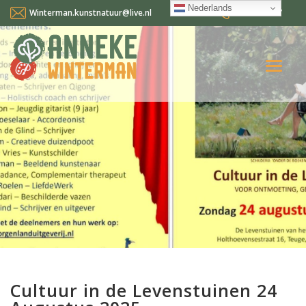
Nederlands
Winterman.kunstnatuur@live.nl
0641124587
Home
Over mij
Workshops en cursussen
Gallery Suncorner
Aktueel
Contact
Nederlands
Cultuur in de Levenstuinen 24