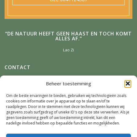
“DE NATUUR HEEFT GEEN HAAST EN TOCH KOMT
ALLES AF.”
Lao Zi
CONTACT
Anneke Winterman
Beheer toestemming
Zonnenbergstraat 2
7384 DM
Wilp
Om de beste ervaringen te bieden, gebruiken wij technologieën zoals
cookies om informatie over je apparaat op te slaan en/of te
E-mail:
Winterman.kunstnatuur@live.nl
raadplegen. Door in te stemmen met deze technologieën kunnen wij
Telefoon:
0641124587
gegevens zoals surfgedrag of unieke ID's op deze site verwerken. Als je
geen toestemming geeft of uw toestemming intrekt, kan dit een
nadelige invloed hebben op bepaalde functies en mogelijkheden.
SOCIAL MEDIA