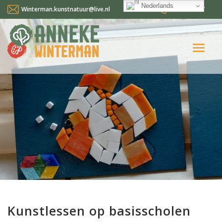
Nederlands
Winterman.kunstnatuur@live.nl
0641124587
Home
Over mij
Workshops en cursussen
Gallery Suncorner
Aktueel
Contact
Nederlands
Kunstlessen op basisscholen