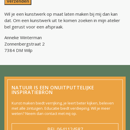
Verzenden
Wil je een kunstwerk op maat laten maken bij mij dan kan
dat. Om een kunstwerk uit te komen zoeken in mijn atelier
bel gerust voor een afspraak.
Anneke Winterman
Zonnenbergstraat 2
7384 DM Wilp
NATUUR IS EEN ONUITPUTTELIJKE
INSPIRATIEBRON
Kunst maken biedt verrijking, je leert beter kijken, beleven
met alle zintuigen. Educatie biedt verdieping. Wil je meer
weten? Neem dan contact met mij op.
BEL
0641124587