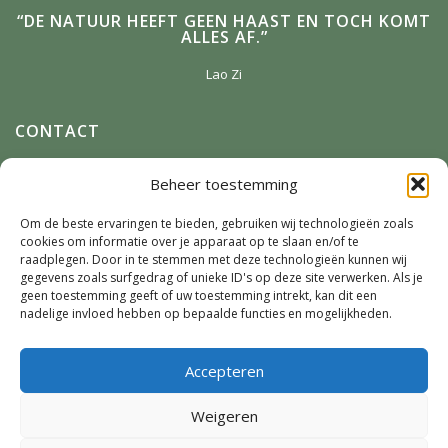
“DE NATUUR HEEFT GEEN HAAST EN TOCH KOMT
ALLES AF.”
Lao Zi
CONTACT
Anneke Winterman
Beheer toestemming
Zonnenbergstraat 2
7384 DM
Wilp
Om de beste ervaringen te bieden, gebruiken wij technologieën zoals
cookies om informatie over je apparaat op te slaan en/of te
E-mail:
Winterman.kunstnatuur@live.nl
raadplegen. Door in te stemmen met deze technologieën kunnen wij
Telefoon:
0641124587
gegevens zoals surfgedrag of unieke ID's op deze site verwerken. Als je
geen toestemming geeft of uw toestemming intrekt, kan dit een
nadelige invloed hebben op bepaalde functies en mogelijkheden.
SOCIAL MEDIA
Accepteren
Weigeren