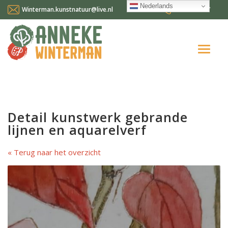
Nederlands
Winterman.kunstnatuur@live.nl
0641124587
Home
Over mij
Detail kunstwerk gebrande
Workshops en cursussen
lijnen en aquarelverf
Gallery Suncorner
Terug naar het overzicht
Aktueel
Contact
Nederlands