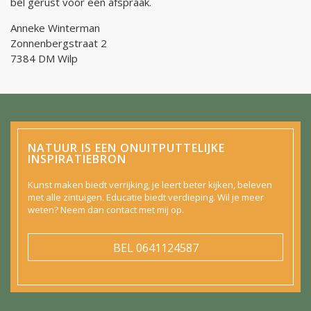
bel gerust voor een afspraak.
Anneke Winterman
Zonnenbergstraat 2
7384 DM Wilp
NATUUR IS EEN ONUITPUTTELIJKE
INSPIRATIEBRON
Kunst maken biedt verrijking, je leert beter kijken, beleven
met alle zintuigen. Educatie biedt verdieping. Wil je meer
weten? Neem dan contact met mij op.
BEL
0641124587