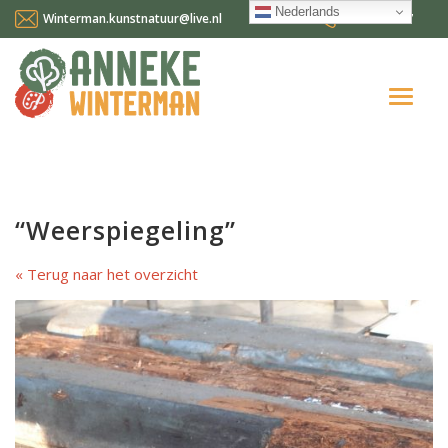
Nederlands
Winterman.kunstnatuur@live.nl
0641124587
Home
Over mij
“Weerspiegeling”
Workshops en cursussen
Terug naar het overzicht
Gallery Suncorner
Aktueel
Contact
Nederlands