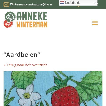
Nederlands
Winterman.kunstnatuur@live.nl
0641124587
Home
Over mij
“Aardbeien”
Workshops en cursussen
Terug naar het overzicht
Gallery Suncorner
Aktueel
Contact
Nederlands