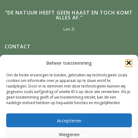
“DE NATUUR HEEFT GEEN HAAST EN TOCH KOMT
ALLES AF.”
Lao Zi
CONTACT
Anneke Winterman
Beheer toestemming
Zonnenbergstraat 2
7384 DM
Wilp
Om de beste ervaringen te bieden, gebruiken wij technologieën zoals
cookies om informatie over je apparaat op te slaan en/of te
E-mail:
Winterman.kunstnatuur@live.nl
raadplegen. Door in te stemmen met deze technologieën kunnen wij
Telefoon:
0641124587
gegevens zoals surfgedrag of unieke ID's op deze site verwerken. Als je
geen toestemming geeft of uw toestemming intrekt, kan dit een
nadelige invloed hebben op bepaalde functies en mogelijkheden.
SOCIAL MEDIA
Accepteren
Weigeren