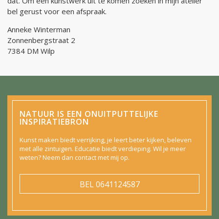
dat. Om een kunstwerk uit te komen zoeken in mijn atelier
bel gerust voor een afspraak.
Anneke Winterman
Zonnenbergstraat 2
7384 DM Wilp
NATUUR IS EEN ONUITPUTTELIJKE
INSPIRATIEBRON
Kunst maken biedt verrijking, je leert beter kijken, beleven
met alle zintuigen. Educatie biedt verdieping. Wil je meer
weten? Neem dan contact met mij op.
BEL
0641124587