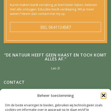
Kunst maken biedt verrijking, je leert beter kijken, beleven
met alle zintuigen. Educatie biedt verdieping. Wil je meer
weten? Neem dan contact met mij op.
BEL
0641124587
“DE NATUUR HEEFT GEEN HAAST EN TOCH KOMT
ALLES AF.”
Lao Zi
CONTACT
Anneke Winterman
Beheer toestemming
Zonnenbergstraat 2
7384 DM
Wilp
Om de beste ervaringen te bieden, gebruiken wij technologieën zoals
cookies om informatie over je apparaat op te slaan en/of te
E-mail:
Winterman.kunstnatuur@live.nl