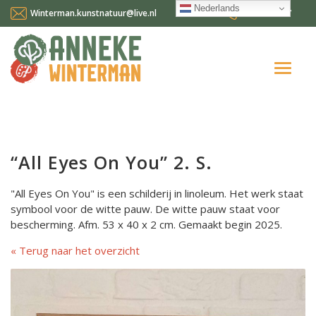
Nederlands
Winterman.kunstnatuur@live.nl
0641124587
Home
Over mij
“All Eyes On You” 2. S.
Workshops en cursussen
"All Eyes On You" is een schilderij in linoleum. Het werk staat
Gallery Suncorner
symbool voor de witte pauw. De witte pauw staat voor
bescherming. Afm. 53 x 40 x 2 cm. Gemaakt begin 2025.
Aktueel
Terug naar het overzicht
Contact
Nederlands