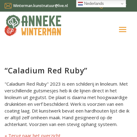
Nederlands
Winterman.kunstnatuur@live.nl
0641124587
Home
Over mij
“Caladium Red Ruby”
Workshops en cursussen
"Caladium Red Ruby" 2023 is een schilderij in linoleum. Met
Gallery Suncorner
verschillende gutsmesjes heb ik de lijnen direct in het
linoleum uit gegutst. De plaat is daarna met hoogwaardige
Aktueel
drukinkten en verf beschilderd. Werk is voorzien van een
coating laag. Dit kunstwerk bevat een hardhouten lijst die ik
Contact
er altijd zelf omheen maak. Hand gesigneerd op de
achterkant. Voorzien van een stevig ophang systeem.
Nederlands
Terug naar het overzicht