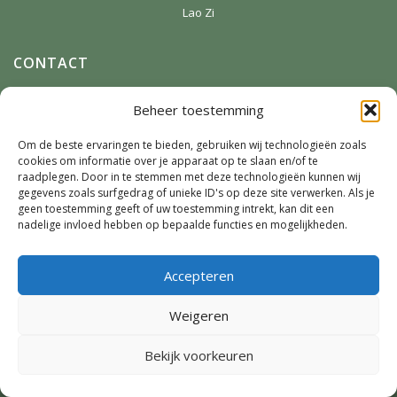
Lao Zi
CONTACT
Anneke Winterman
Beheer toestemming
Zonnenbergstraat 2
7384 DM
Wilp
Om de beste ervaringen te bieden, gebruiken wij technologieën zoals
cookies om informatie over je apparaat op te slaan en/of te
E-mail:
Winterman.kunstnatuur@live.nl
raadplegen. Door in te stemmen met deze technologieën kunnen wij
Telefoon:
0641124587
gegevens zoals surfgedrag of unieke ID's op deze site verwerken. Als je
geen toestemming geeft of uw toestemming intrekt, kan dit een
nadelige invloed hebben op bepaalde functies en mogelijkheden.
SOCIAL MEDIA
Accepteren
Weigeren
Bekijk voorkeuren
© Copyright - Anneke Winterman | Ontwerp & realisatie:
Blik op
Zaken