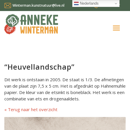
Nederlands
Winterman.kunstnatuur@live.nl
0641124587
Home
Over mij
“Heuvellandschap”
Workshops en cursussen
Dit werk is ontstaan in 2005. De staat is 1/3. De afmetingen
Gallery Suncorner
van de plaat zijn 7,5 x 5 cm. Het is afgedrukt op Hahnemuhle
papier. De kleur van de etsinkt is boneblack. Het werk is een
Aktueel
combinatie van ets en drogenaaldets.
Contact
Terug naar het overzicht
Nederlands