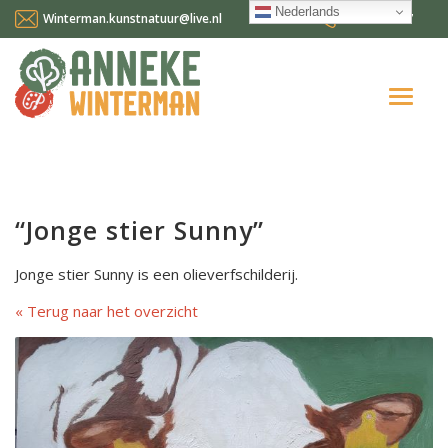
Nederlands
Winterman.kunstnatuur@live.nl
0641124587
Home
Over mij
“Jonge stier Sunny”
Workshops en cursussen
Jonge stier Sunny is een olieverfschilderij.
Gallery Suncorner
Terug naar het overzicht
Aktueel
Contact
Nederlands