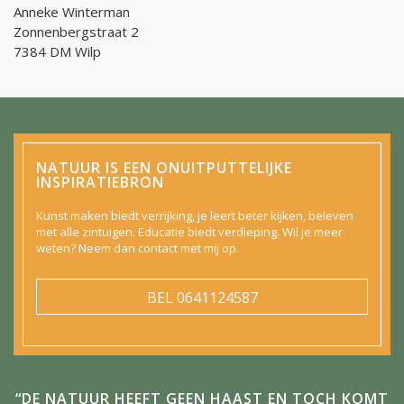
Anneke Winterman
Zonnenbergstraat 2
7384 DM Wilp
NATUUR IS EEN ONUITPUTTELIJKE
INSPIRATIEBRON
Kunst maken biedt verrijking, je leert beter kijken, beleven
met alle zintuigen. Educatie biedt verdieping. Wil je meer
weten? Neem dan contact met mij op.
BEL
0641124587
“DE NATUUR HEEFT GEEN HAAST EN TOCH KOMT