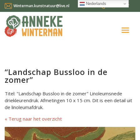
Nederlands
Winterman.kunstnatuur@live.nl
0641124587
Home
Over mij
“Landschap Bussloo in de
Workshops en cursussen
zomer”
Gallery Suncorner
Titel: "Landschap Bussloo in de zomer" Linoleumsnede
driekleurendruk. Afmetingen 10 x 15 cm. Dit is een detail uit
Aktueel
de linoleumafdruk.
Contact
Terug naar het overzicht
Nederlands