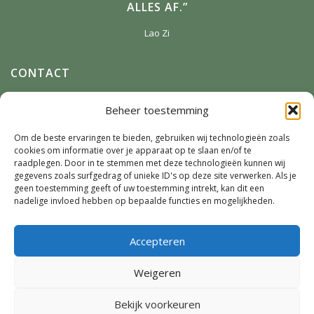
ALLES AF.”
Lao Zi
CONTACT
Anneke Winterman
Beheer toestemming
Zonnenbergstraat 2
7384 DM
Wilp
Om de beste ervaringen te bieden, gebruiken wij technologieën zoals
cookies om informatie over je apparaat op te slaan en/of te
E-mail:
Winterman.kunstnatuur@live.nl
raadplegen. Door in te stemmen met deze technologieën kunnen wij
Telefoon:
0641124587
gegevens zoals surfgedrag of unieke ID's op deze site verwerken. Als je
geen toestemming geeft of uw toestemming intrekt, kan dit een
nadelige invloed hebben op bepaalde functies en mogelijkheden.
SOCIAL MEDIA
Accepteren
Weigeren
Bekijk voorkeuren
© Copyright - Anneke Winterman | Ontwerp & realisatie:
Blik op