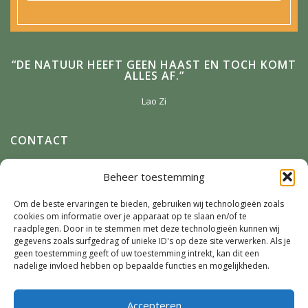
“DE NATUUR HEEFT GEEN HAAST EN TOCH KOMT
ALLES AF.”
Lao Zi
CONTACT
Anneke Winterman
Beheer toestemming
Zonnenbergstraat 2
7384 DM
Wilp
Om de beste ervaringen te bieden, gebruiken wij technologieën zoals
cookies om informatie over je apparaat op te slaan en/of te
E-mail:
Winterman.kunstnatuur@live.nl
raadplegen. Door in te stemmen met deze technologieën kunnen wij
Telefoon:
0641124587
gegevens zoals surfgedrag of unieke ID's op deze site verwerken. Als je
geen toestemming geeft of uw toestemming intrekt, kan dit een
nadelige invloed hebben op bepaalde functies en mogelijkheden.
SOCIAL MEDIA
Accepteren