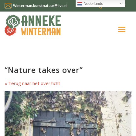
Nederlands
Winterman.kunstnatuur@live.nl
0641124587
Home
Over mij
“Nature takes over”
Workshops en cursussen
Terug naar het overzicht
Gallery Suncorner
Aktueel
Contact
Nederlands