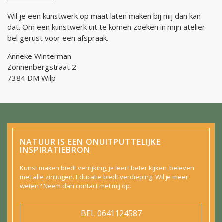
Wil je een kunstwerk op maat laten maken bij mij dan kan
dat. Om een kunstwerk uit te komen zoeken in mijn atelier
bel gerust voor een afspraak.
Anneke Winterman
Zonnenbergstraat 2
7384 DM Wilp
NATUUR IS EEN ONUITPUTTELIJKE
INSPIRATIEBRON
Kunst maken biedt verrijking, je leert beter kijken, beleven
met alle zintuigen. Educatie biedt verdieping. Wil je meer
weten? Neem dan contact met mij op.
BEL
0641124587