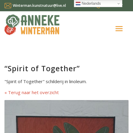
Nederlands
Winterman.kunstnatuur@live.nl
0641124587
Home
Over mij
“Spirit of Together”
Workshops en cursussen
"Spirit of Together" schilderij in linoleum.
Gallery Suncorner
Terug naar het overzicht
Aktueel
Contact
Nederlands