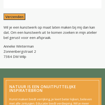
Verzenden
Wil je een kunstwerk op maat laten maken bij mij dan kan
dat. Om een kunstwerk uit te komen zoeken in mijn atelier
bel gerust voor een afspraak.
Anneke Winterman
Zonnenbergstraat 2
7384 DM Wilp
NATUUR IS EEN ONUITPUTTELIJKE
INSPIRATIEBRON
Kunst maken biedt verrijking, je leert beter kijken, beleven
met alle zintuigen. Educatie biedt verdieping. Wil je meer