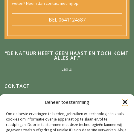
weten? Neem dan contact met mij op.
BEL
0641124587
“DE NATUUR HEEFT GEEN HAAST EN TOCH KOMT
ALLES AF.”
Lao Zi
CONTACT
Anneke Winterman
Beheer toestemming
Zonnenbergstraat 2
7384 DM
Wilp
Om de beste ervaringen te bieden, gebruiken wij technologieën zoals
cookies om informatie over je apparaat op te slaan en/of te
E-mail:
Winterman.kunstnatuur@live.nl
raadplegen. Door in te stemmen met deze technologieën kunnen wij
Telefoon:
0641124587
gegevens zoals surfgedrag of unieke ID's op deze site verwerken. Als je