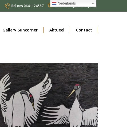
Nederlands
Bel ons
0641124587
Zonnenbergstraat 2
,
Wilp
Nederlands
Gallery Suncorner
Aktueel
Contact