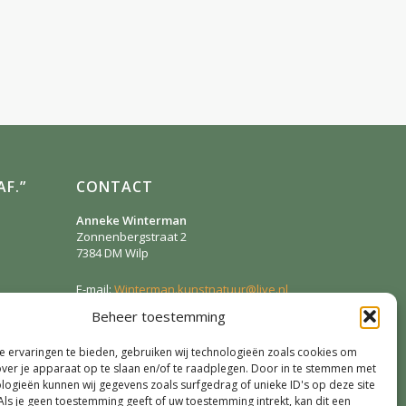
F.”
CONTACT
Anneke Winterman
Zonnenbergstraat 2
7384 DM
Wilp
E-mail:
Winterman.kunstnatuur@live.nl
Telefoon:
0641124587
Beheer toestemming
 ervaringen te bieden, gebruiken wij technologieën zoals cookies om
SOCIAL MEDIA
over je apparaat op te slaan en/of te raadplegen. Door in te stemmen met
logieën kunnen wij gegevens zoals surfgedrag of unieke ID's op deze site
Als je geen toestemming geeft of uw toestemming intrekt, kan dit een