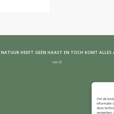
E NATUUR HEEFT GEEN HAAST EN TOCH KOMT ALLES A
Lao Zi
Om de beste
informatie 
deze techno
verwerken. 