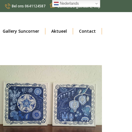
Nederlands
Bel ons
0641124587
Zonnenbergstraat 2
,
Wilp
Nederlands
Gallery Suncorner
Aktueel
Contact