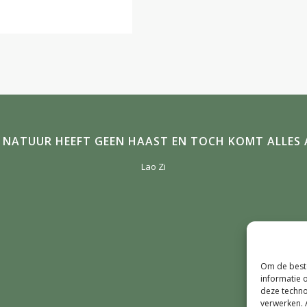
E NATUUR HEEFT GEEN HAAST EN TOCH KOMT ALLES A
Lao Zi
Om de beste
informatie 
deze techno
verwerken. 