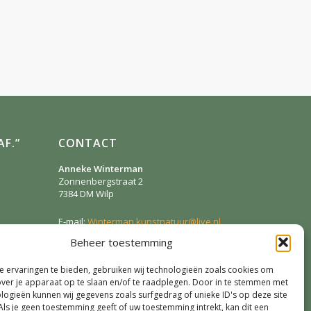
F.”
CONTACT
Anneke Winterman
Zonnenbergstraat 2
7384 DM
Wilp
E-mail:
Winterman.kunstnatuur@live.nl
Telefoon:
0641124587
Beheer toestemming
 ervaringen te bieden, gebruiken wij technologieën zoals cookies om
SOCIAL MEDIA
over je apparaat op te slaan en/of te raadplegen. Door in te stemmen met
logieën kunnen wij gegevens zoals surfgedrag of unieke ID's op deze site
Als je geen toestemming geeft of uw toestemming intrekt, kan dit een