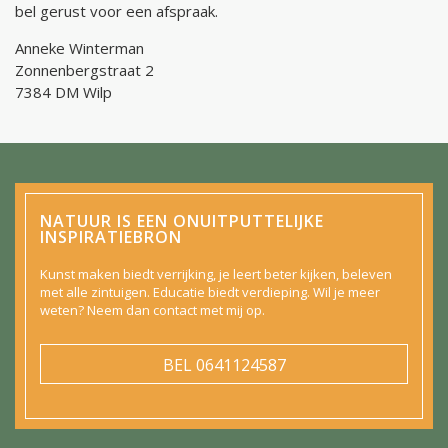
bel gerust voor een afspraak.
Anneke Winterman
Zonnenbergstraat 2
7384 DM Wilp
NATUUR IS EEN ONUITPUTTELIJKE
INSPIRATIEBRON
Kunst maken biedt verrijking, je leert beter kijken, beleven
met alle zintuigen. Educatie biedt verdieping. Wil je meer
weten? Neem dan contact met mij op.
BEL
0641124587