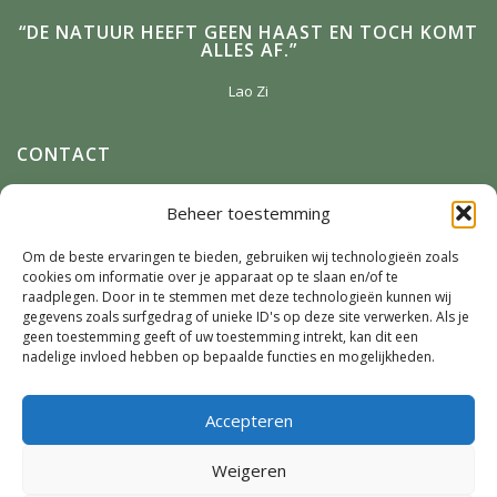
“DE NATUUR HEEFT GEEN HAAST EN TOCH KOMT
ALLES AF.”
Lao Zi
CONTACT
Anneke Winterman
Beheer toestemming
Zonnenbergstraat 2
7384 DM
Wilp
Om de beste ervaringen te bieden, gebruiken wij technologieën zoals
cookies om informatie over je apparaat op te slaan en/of te
E-mail:
Winterman.kunstnatuur@live.nl
raadplegen. Door in te stemmen met deze technologieën kunnen wij
Telefoon:
0641124587
gegevens zoals surfgedrag of unieke ID's op deze site verwerken. Als je
geen toestemming geeft of uw toestemming intrekt, kan dit een
nadelige invloed hebben op bepaalde functies en mogelijkheden.
SOCIAL MEDIA
Accepteren
Weigeren