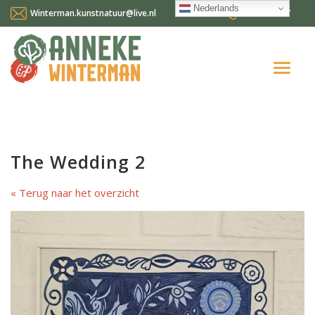
Nederlands
Winterman.kunstnatuur@live.nl
0641124587
Home
Over mij
The Wedding 2
Workshops en cursussen
Terug naar het overzicht
Gallery Suncorner
Aktueel
Contact
Nederlands