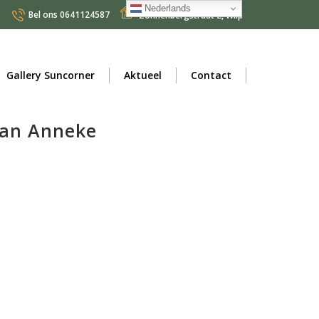
Nederlands
Bel ons
0641124587
Zonnenbergstraat 2
,
Wilp
Nederlands
Gallery Suncorner
Aktueel
Contact
van Anneke