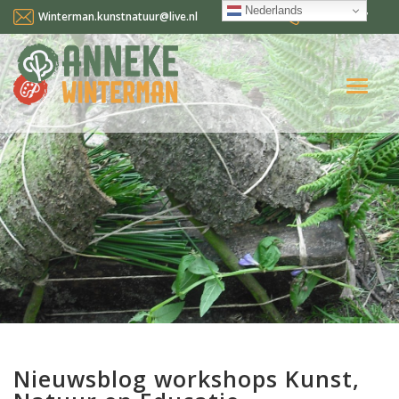
Nederlands
Winterman.kunstnatuur@live.nl
0641124587
Home
Over mij
Workshops en cursussen
Gallery Suncorner
Aktueel
Contact
Nederlands
Nieuwsblog workshops Kunst,