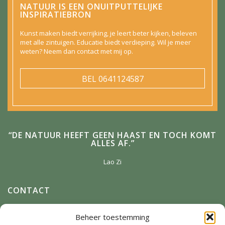
NATUUR IS EEN ONUITPUTTELIJKE
INSPIRATIEBRON
Kunst maken biedt verrijking, je leert beter kijken, beleven
met alle zintuigen. Educatie biedt verdieping. Wil je meer
weten? Neem dan contact met mij op.
BEL
0641124587
“DE NATUUR HEEFT GEEN HAAST EN TOCH KOMT
ALLES AF.”
Lao Zi
CONTACT
Anneke Winterman
Beheer toestemming
Zonnenbergstraat 2