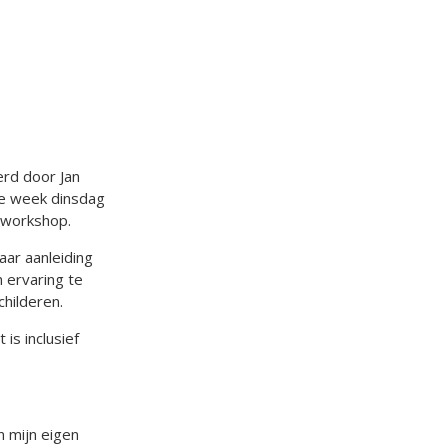
derd door Jan
de week dinsdag
 workshop.
aar aanleiding
n ervaring te
hilderen.
 is inclusief
n mijn eigen