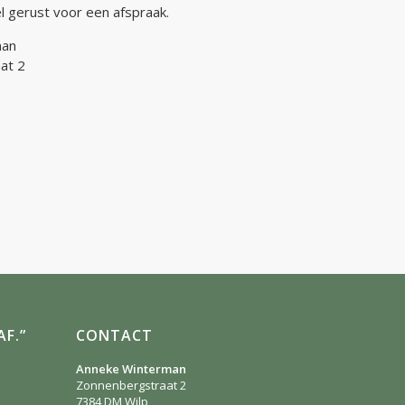
bel gerust voor een afspraak.
man
at 2
F.”
CONTACT
Anneke Winterman
Zonnenbergstraat 2
7384 DM
Wilp