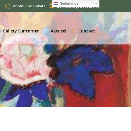
Nederlands
Bel ons
0641124587
Zonnenbergstraat 2
,
Wilp
Nederlands
Gallery Suncorner
Aktueel
Contact