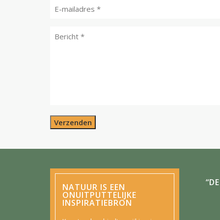
Verzenden
“D
NATUUR IS EEN
ONUITPUTTELIJKE
INSPIRATIEBRON